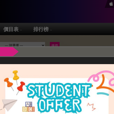
價目表
排行榜
3及15樓(前英皇娛樂廣場)