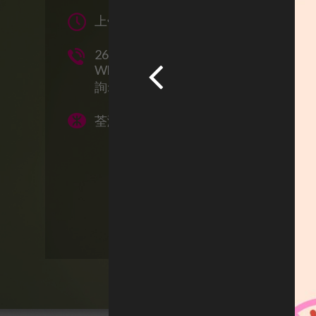
上午10:00 - 凌晨05:30
26120171
WhatsApp訊息預約及查
詢:52866483
荃灣港鐵站B出口