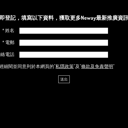
即登記，填寫以下資料，獲取更多Neway最新推廣資
* 姓名:
* 電郵:
絡電話:
經細閱並同意列於本網頁的"
私隱政策
"及"
條款及免責聲明
"