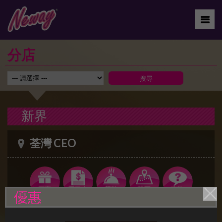
分店
新界
荃灣 CEO
優惠
新界荃灣眾安街55號大鴻輝(荃灣)中心13及15樓