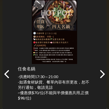
(前英皇娛樂廣場)
上午10:00 - 凌晨05:30
26120171
WhatsApp訊息預約及查詢:52866483
荃灣CEO
荃灣港鐵站B出口
任食名鍋
人頭費
-供應時間17:30～21:00
*優惠受
-如遇食材缺貨、餐單內容有所更改，恕不
1.此優
另行通知，敬請見諒
2.此優
~優惠價$70/位(不能與半價優惠共用,正價
3.此優
$98/位)
4.另收
5.此優惠
6.優惠日