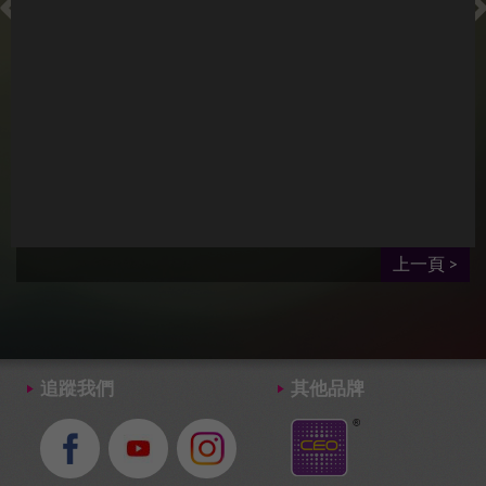
每個星
及貓頭
7.如有任
權
上一頁 >
追蹤我們
其他品牌