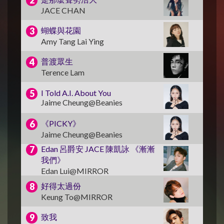
JACE CHAN
蝴蝶與花園
Amy Tang Lai Ying
普渡眾生
Terence Lam
I Told A.I. About You
Jaime Cheung@Beanies
《PICKY》
Jaime Cheung@Beanies
Edan 呂爵安 JACE 陳凱詠 《漸漸
我們》
Edan Lui@MIRROR
好得太過份
Keung To@MIRROR
致我