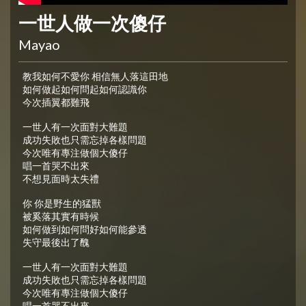
一世人做一次傻仔
Mayao
教我如何不愛你 相信無人落這田地
如何做起如何問起如何認識你
今次插翼都難飛
一世人有一次面對大難題
成功失敗也只需忘掉各樣問題
今次唯有專注做個大傻仔
唱一首哭不出來
不想見面時太失禮
你 你是野生的猛獸
被奚落其實有時候
如何做到如何問好如何能參透
失守最後出了醜
一世人有一次面對大難題
成功失敗也只需忘掉各樣問題
今次唯有專注做個大傻仔
唱一首哭不出來