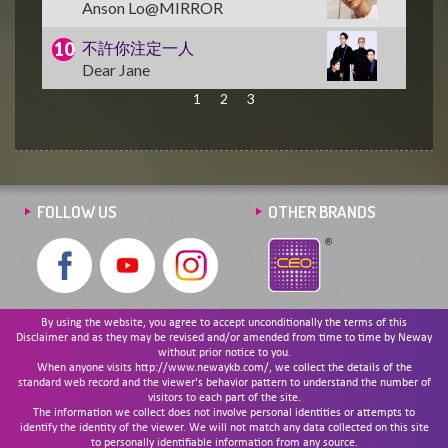
Anson Lo@MIRROR
不許你注定一人
Dear Jane
1
2
3
FOLLOW US
OTHER BRANDS
By using the website, you agree to accept unconditionally the terms of this
Disclaimer and as they may be revised and/or amended from time to time by Neway
without prior notice to you.
When anyone visits http://www.newaykb.com/, we collect the details of the
standard web record and the viewer's behavior pattern to understand the number of
visitors to each part of the site.
The information we collect does not involve personal identities or attempts to
identify the identity of the viewer. We will not match any data collected on this site
to personally identifiable information from any source.