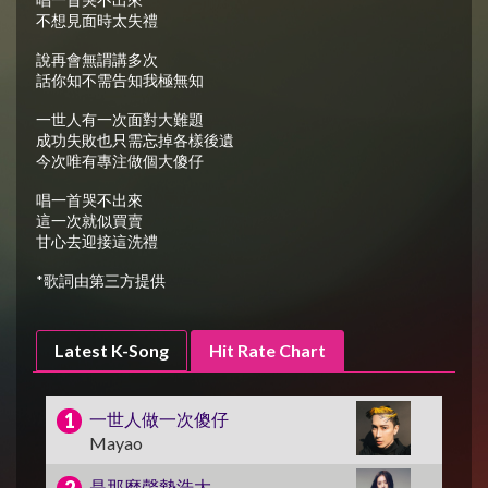
不想見面時太失禮
說再會無謂講多次
話你知不需告知我極無知
一世人有一次面對大難題
成功失敗也只需忘掉各樣後遺
今次唯有專注做個大傻仔
唱一首哭不出來
這一次就似買賣
甘心去迎接這洗禮
*歌詞由第三方提供
Latest K-Song
Hit Rate Chart
一世人做一次傻仔
Mayao
是那麼聲勢浩大