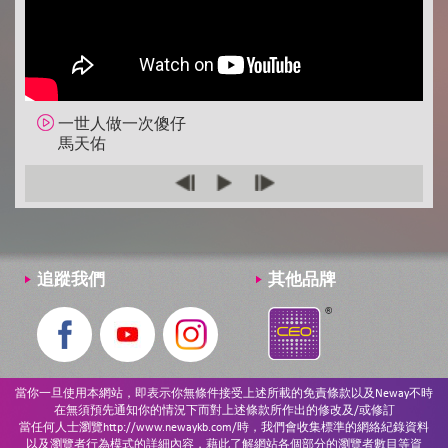
不許你注定一人
Dear Jane
你瞞我瞞
陳柏宇
一世人做一次傻仔
ICONIC
馬天佑
李幸倪
小幸運
田馥甄
玩偶奇遇記
追蹤我們
其他品牌
陳卓賢@MIRROR
E先生連環不幸事件
呂爵安@MIRROR
七姊妹星團
當你一旦使用本網站，即表示你無條件接受上述所載的免責條款以及Neway不時
Lolly Talk
在無須預先通知你的情況下而對上述條款所作出的修改及/或修訂
當任何人士瀏覽http://www.newaykb.com/時，我們會收集標準的網絡紀錄資料
櫻花樹下
以及瀏覽者行為模式的詳細內容，藉此了解網站各個部分的瀏覽者數目等資