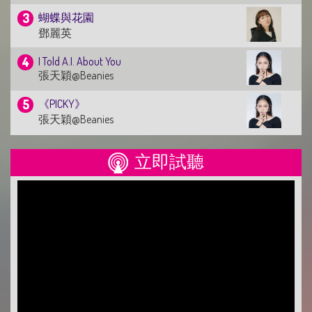
蝴蝶與花園
鄧麗英
I Told A.I. About You
張天穎@Beanies
《PICKY》
張天穎@Beanies
普渡眾生
立即試聽
林家謙
Edan 呂爵安 JACE 陳凱詠 《漸漸我們》
呂爵安@MIRROR
好得太過份
姜濤@MIRROR
致我
盧瀚霆@MIRROR