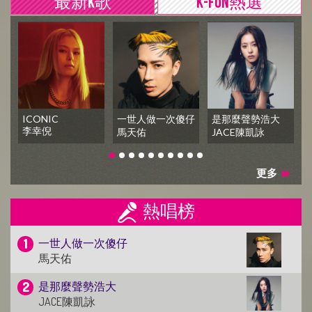
最新K歌
K-FUN熱選
ICONIC
一世人做一次傻仔
是那麼聲勢浩大
李幸倪
馬天佑
JACE陳凱詠
更多
熱唱榜
一世人做一次傻仔
馬天佑
是那麼聲勢浩大
JACE陳凱詠