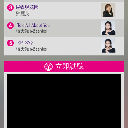
蝴蝶與花園
鄧麗英
I Told A.I. About You
張天穎@Beanies
《PICKY》
張天穎@Beanies
普渡眾生
立即試聽
林家謙
Edan 呂爵安 JACE 陳凱詠 《漸漸我們》
呂爵安@MIRROR
好得太過份
姜濤@MIRROR
致我
盧瀚霆@MIRROR