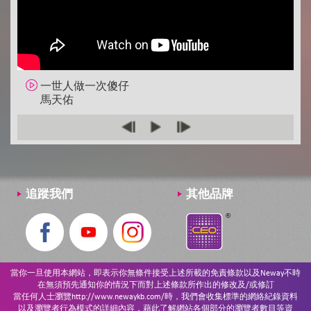
不許你注定一人
Dear Jane
你瞞我瞞
陳柏宇
一世人做一次傻仔
ICONIC
馬天佑
李幸倪
小幸運
田馥甄
玩偶奇遇記
追蹤我們
其他品牌
陳卓賢@MIRROR
E先生連環不幸事件
呂爵安@MIRROR
七姊妹星團
當你一旦使用本網站，即表示你無條件接受上述所載的免責條款以及Neway不時
Lolly Talk
在無須預先通知你的情況下而對上述條款所作出的修改及/或修訂
當任何人士瀏覽http://www.newaykb.com/時，我們會收集標準的網絡紀錄資料
櫻花樹下
以及瀏覽者行為模式的詳細內容，藉此了解網站各個部分的瀏覽者數目等資